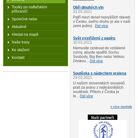
Toulky po naftařském
Obři dlouhých vln
příhraničí
31.03.2021
Patří mezi deset nejvyšších staveb
Společné nebe
v Česku, svého druhu je ale v naší
zemi jediný.
číst více
Aktuálně
Hledat na mapě
Svět vystřižený z papíru
Naše trasy
30.03.2021
Nemusíte cestovat do vzdálené
Ke stažení
ciziny, abyste spatřili Sochu
Svobody, Big Ben nebo Velkou
Kontakt
čínskou...
číst více
Soutěska s nádechem pralesa
29.03.2021
U našich slovenských sousedů
platí za jednu z nejkrásnějších
soutěsek. Přitom z Česka je
to...
číst více
» více novinek
Naši partneři