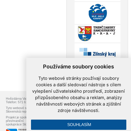
Používáme soubory cookies
Tyto webové stránky používají soubory
cookies a další sledovací nástroje s cílem
vylepšení uživatelského prostředí, zobrazení
přizpůsobeného obsahu a reklam, analýzy
Hvězdárna Valašské Meziříčí, p.o., Vsetínská 78, 757 01 Valašské Meziříčí
Telefon: 571 611 928, Web:
www.astrovm.cz
, E-mail:
info@astrovm.cz
návštěvnosti webových stránek a zjištění
Tyto webové stránky jsou vytvořeny v rámci projektu přeshraniční spolupráce
zdroje návštěvnosti.
Slovenská republika – Česká republika s názvem Astronomické cestování.
Projekt je spolufinancován z Fondu Mikroprojektů Operačního programu
přeshraniční
SOUHLASÍM
spolupráce Slovenská republika – Česká republika 2007–2013