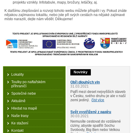
projektu vznikly. Infotabule, mapy, brožury, letáčky, aj.
K dalšímu zlepšování a rozvoji tohoto webu můžete přispět i vy. Pokud znáte
nějakou zajímavou lokalitu, nebo jste při svých cestách na nějaké zajímavé
místo narazili, dejte nám vědět. Děkujeme!
Novinky
Lokality
Toulky po naftařském
Obři dlouhých vln
příhraničí
31.03.2021
Patří mezi deset nejvyšších staveb
Společné nebe
v Česku, svého druhu je ale v naší
zemi jediný.
číst více
Aktuálně
Hledat na mapě
Svět vystřižený z papíru
Naše trasy
30.03.2021
Nemusíte cestovat do vzdálené
Ke stažení
ciziny, abyste spatřili Sochu
Svobody, Big Ben nebo Velkou
Kontakt