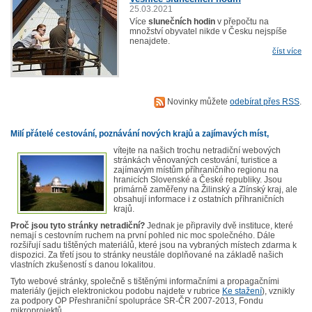
25.03.2021
Více
slunečních hodin
v přepočtu na
množství obyvatel nikde v Česku nejspíše
nenajdete.
číst více
Novinky můžete
odebírat přes RSS
.
Milí přátelé cestování, poznávání nových krajů a zajímavých míst,
vítejte na našich trochu netradiční webových
stránkách věnovaných cestování, turistice a
zajímavým místům příhraničního regionu na
hranicích Slovenské a České republiky. Jsou
primárně zaměřeny na Žilinský a Zlínský kraj, ale
obsahují informace i z ostatních příhraničních
krajů.
Proč jsou tyto stránky netradiční?
Jednak je připravily dvě instituce, které
nemají s cestovním ruchem na první pohled nic moc společného. Dále
rozšiřují sadu tištěných materiálů, které jsou na vybraných místech zdarma k
dispozici. Za třetí jsou to stránky neustále doplňované na základě našich
vlastních zkušeností s danou lokalitou.
Tyto webové stránky, společně s tištěnými informačními a propagačními
materiály (jejich elektronickou podobu najdete v rubrice
Ke stažení
), vznikly
za podpory OP Přeshraniční spolupráce SR-ČR 2007-2013, Fondu
mikroprojektů.