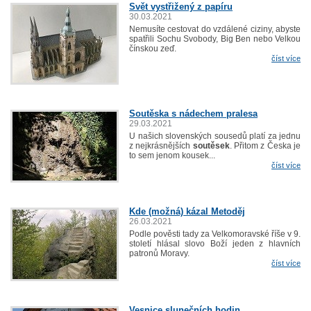
Svět vystřižený z papíru
30.03.2021
Nemusíte cestovat do vzdálené ciziny, abyste
spatřili Sochu Svobody, Big Ben nebo Velkou
čínskou zeď.
číst více
Soutěska s nádechem pralesa
29.03.2021
U našich slovenských sousedů platí za jednu
z nejkrásnějších
soutěsek
. Přitom z Česka je
to sem jenom kousek...
číst více
Kde (možná) kázal Metoděj
26.03.2021
Podle pověsti tady za Velkomoravské říše v 9.
století hlásal slovo Boží jeden z hlavních
patronů Moravy.
číst více
Vesnice slunečních hodin