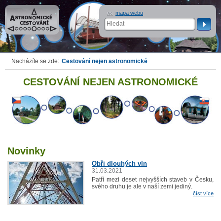
Astronomické
mapa webu
cestování
Nacházíte se zde:
Cestování nejen astronomické
CESTOVÁNÍ NEJEN ASTRONOMICKÉ
Novinky
Obři dlouhých vln
31.03.2021
Patří mezi deset nejvyšších staveb v Česku,
svého druhu je ale v naší zemi jediný.
číst více