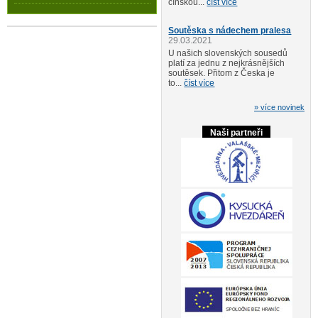
čínskou...
číst více
Soutěska s nádechem pralesa
29.03.2021
U našich slovenských sousedů
platí za jednu z nejkrásnějších
soutěsek. Přitom z Česka je
to...
číst více
» více novinek
Naši partneři