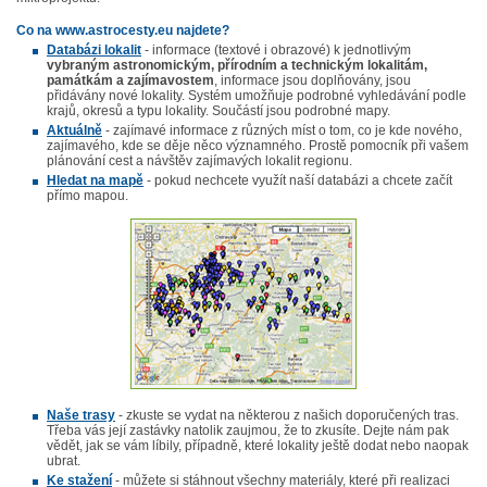
Co na www.astrocesty.eu najdete?
Databázi lokalit
- informace (textové i obrazové) k jednotlivým
vybraným astronomickým, přírodním a technickým lokalitám,
památkám a zajímavostem
, informace jsou doplňovány, jsou
přidávány nové lokality. Systém umožňuje podrobné vyhledávání podle
krajů, okresů a typu lokality. Součástí jsou podrobné mapy.
Aktuálně
- zajímavé informace z různých míst o tom, co je kde nového,
zajímavého, kde se děje něco významného. Prostě pomocník při vašem
plánování cest a návštěv zajímavých lokalit regionu.
Hledat na mapě
- pokud nechcete využít naší databázi a chcete začít
přímo mapou.
Naše trasy
- zkuste se vydat na některou z našich doporučených tras.
Třeba vás její zastávky natolik zaujmou, že to zkusíte. Dejte nám pak
vědět, jak se vám líbily, případně, které lokality ještě dodat nebo naopak
ubrat.
Ke stažení
- můžete si stáhnout všechny materiály, které při realizaci