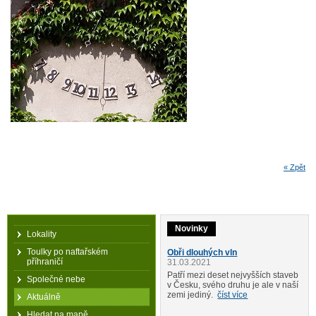
« Zpět
Novinky
Lokality
Toulky po naftařském
Obři dlouhých vln
příhraničí
31.03.2021
Patří mezi deset nejvyšších staveb
Společné nebe
v Česku, svého druhu je ale v naší
zemi jediný.
číst více
Aktuálně
Hledat na mapě