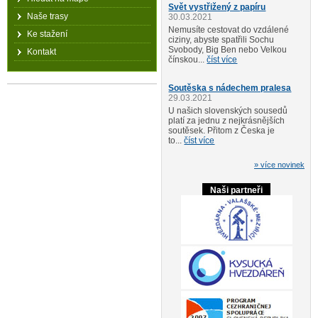
Svět vystřižený z papíru
Naše trasy
30.03.2021
Nemusíte cestovat do vzdálené
Ke stažení
ciziny, abyste spatřili Sochu
Svobody, Big Ben nebo Velkou
Kontakt
čínskou...
číst více
Soutěska s nádechem pralesa
29.03.2021
U našich slovenských sousedů
platí za jednu z nejkrásnějších
soutěsek. Přitom z Česka je
to...
číst více
» více novinek
Naši partneři