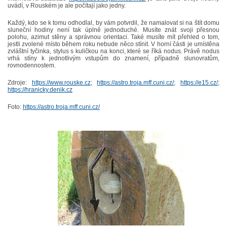
uvádí, v Rouském je ale počítají jako jedny.
Každý, kdo se k tomu odhodlal, by vám potvrdil, že namalovat si na štít domu
sluneční hodiny není tak úplně jednoduché. Musíte znát svoji přesnou
polohu, azimut stěny a správnou orientaci. Také musíte mít přehled o tom,
jestli zvolené místo během roku nebude něco stínit. V horní části je umístěna
zvláštní tyčinka, stylus s kuličkou na konci, které se říká nodus. Právě nodus
vrhá stíny k jednotlivým vstupům do znamení, případně slunovratům,
rovnodennostem.
Zdroje:
https://www.rouske.cz
;
https://astro.troja.mff.cuni.cz/
;
https://e15.cz/
;
https://hranicky.denik.cz
Foto:
https://astro.troja.mff.cuni.cz/