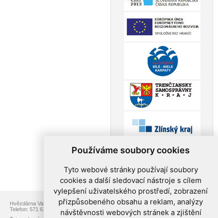
Používáme soubory cookies
Tyto webové stránky používají soubory
cookies a další sledovací nástroje s cílem
vylepšení uživatelského prostředí, zobrazení
přizpůsobeného obsahu a reklam, analýzy
Hvězdárna Valašské Meziříčí, p.o., Vsetínská 78, 757 01 Valašské Meziříčí
Telefon: 571 611 928, Web:
www.astrovm.cz
, E-mail:
info@astrovm.cz
návštěvnosti webových stránek a zjištění