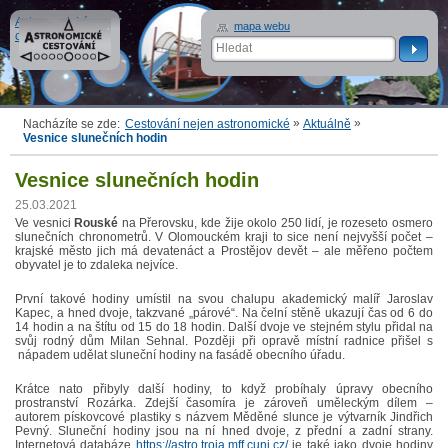
Astronomické
mapa webu
cestování
»
»
Nacházíte se zde:
Cestování nejen astronomické
Aktuálně
Vesnice slunečních hodin
Vesnice slunečních hodin
25.03.2021
Ve vesnici
Rouské
na Přerovsku, kde žije okolo 250 lidí, je rozeseto osmero
slunečních chronometrů. V Olomouckém kraji to sice není nejvyšší počet –
krajské město jich má devatenáct a Prostějov devět – ale měřeno počtem
obyvatel je to zdaleka nejvíce.
První takové hodiny umístil na svou chalupu akademický malíř Jaroslav
Kapec, a hned dvoje, takzvané „párové“. Na čelní stěně ukazují čas od 6 do
14 hodin a na štítu od 15 do 18 hodin. Další dvoje ve stejném stylu přidal na
svůj rodný dům Milan Sehnal. Později při opravě místní radnice přišel s
nápadem udělat sluneční hodiny na fasádě obecního úřadu.
Krátce nato přibyly další hodiny, to když probíhaly úpravy obecního
prostranství Rozárka. Zdejší časomíra je zároveň uměleckým dílem –
autorem pískovcové plastiky s názvem Měděné slunce je výtvarník Jindřich
Pevný. Sluneční hodiny jsou na ní hned dvoje, z přední a zadní strany.
Internetová databáze
https://astro.troja.mff.cuni.cz/
je také jako dvoje hodiny