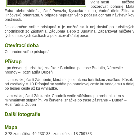
viditeľnosti môžete
pozorovať pohorie Malá
Fatra, alebo vidieť aj časť Považia, Kysuckú kotlinu, Vodné dielo Žilina a
Hričovskú priehradu. V prípade nepriaznivého počasia ochráni návštevníkov
prístrešok.
Je celoročne voľne prístupná a je možné sa k nej dostať po turistických
chodníkoch zo Zástrania, Zádubnia alebo z Budatína. Zaparkovať môžete v
týchto mestkých častiach a pokračovať ďalej pešo.
Otevírací doba
Celoročne voľne prístupná.
Přístup
- po červenej turistickej značke z Budatína, po trase Budatín, Námestie
hrdinov – Rozhľadňa Dubeň
- z mestskej časti Zádubnie, ktorá nie je značená turistickou značkou. Kúsok
od zastávky MHD Prípojná sa vydáte po panelovej ceste ku vodojemu a ďalej
po lesnej ceste až ku vyhliadke.
- z mestskej časti Zástranie. Chodník vedie väčšinou po hrebeni a len s
minimálnym stúpaním. Po červenej značke po trase Zástranie – Dubeň –
Rozhľadňa Dubeň
Další fotografie
Mapa
GPS zem. šířka: 49.233133 zem. délka: 18.759783