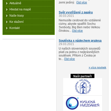
zemi jediný.
číst více
Aktuálně
Hledat na mapě
Svět vystřižený z papíru
Naše trasy
30.03.2021
Nemusíte cestovat do vzdálené
Ke stažení
ciziny, abyste spatřili Sochu
Svobody, Big Ben nebo Velkou
Kontakt
čínskou...
číst více
Soutěska s nádechem pralesa
29.03.2021
U našich slovenských sousedů
platí za jednu z nejkrásnějších
soutěsek. Přitom z Česka je
to...
číst více
» více novinek
Naši partneři