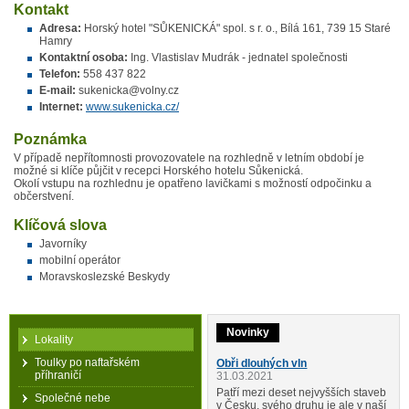
Kontakt
Adresa:
Horský hotel "SŮKENICKÁ" spol. s r. o., Bílá 161, 739 15 Staré
Hamry
Kontaktní osoba:
Ing. Vlastislav Mudrák - jednatel společnosti
Telefon:
558 437 822
E-mail:
sukenicka@volny.cz
Internet:
www.sukenicka.cz/
Poznámka
V případě nepřítomnosti provozovatele na rozhledně v letním období je
možné si klíče půjčit v recepci Horského hotelu Sůkenická.
Okolí vstupu na rozhlednu je opatřeno lavičkami s možností odpočinku a
občerstvení.
Klíčová slova
Javorníky
mobilní operátor
Moravskoslezské Beskydy
Novinky
Lokality
Toulky po naftařském
Obři dlouhých vln
příhraničí
31.03.2021
Patří mezi deset nejvyšších staveb
Společné nebe
v Česku, svého druhu je ale v naší