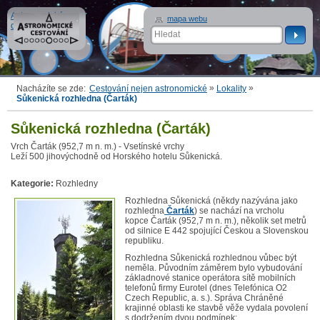
Astronomické
mapa webu
cestování
»
»
Nacházíte se zde:
Cestování nejen astronomické
Lokality
Sůkenická rozhledna (Čarták)
Sůkenická rozhledna (Čarták)
Vrch Čarták (952,7 m n. m.) - Vsetínské vrchy
Leží 500 jihovýchodně od Horského hotelu Sůkenická.
Kategorie:
Rozhledny
Rozhledna Sůkenická (někdy nazývána jako
rozhledna
Čarták
) se nachází na vrcholu
kopce Čarták (952,7 m n. m.), několik set metrů
od silnice E 442 spojující Českou a Slovenskou
republiku.
Rozhledna Sůkenická rozhlednou vůbec být
neměla. Původním záměrem bylo vybudování
základnové stanice operátora sítě mobilních
telefonů firmy Eurotel (dnes Telefónica O2
Czech Republic, a. s.). Správa Chráněné
krajinné oblasti ke stavbě věže vydala povolení
s dodržením dvou podmínek: