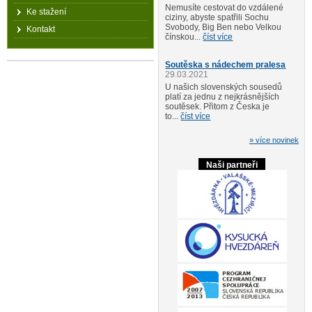
Nemusíte cestovat do vzdálené
Ke stažení
ciziny, abyste spatřili Sochu
Svobody, Big Ben nebo Velkou
Kontakt
čínskou...
číst více
Soutěska s nádechem pralesa
29.03.2021
U našich slovenských sousedů
platí za jednu z nejkrásnějších
soutěsek. Přitom z Česka je
to...
číst více
» více novinek
Naši partneři