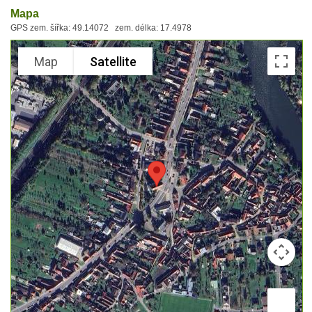
Mapa
GPS zem. šířka: 49.14072 zem. délka: 17.4978
Map
Satellite