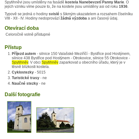
Spytihněvi jsou umístěny na fasádě
kostela Nanebevzetí Panny Marie
. O
jejich vzniku víme pouze to, že na kostele jsou umístěny asi od roku
1936
.
Typově se jedná o hodiny
svislé
s šikmým ukazatelem a rozsahem číselníku
VIII - XII - IV. Hodiny nedoprovází
žádná výzdoba
a ani časový údaj.
Otevírací doba
Celoročně volně přístupné
Přístup
Příjezd autem
- silnice 150 Valašské Meziříčí - Bystřice pod Hostýnem,
silnice 438 Bystřice pod Hostýnem - Otrokovice, silnice 55 Otrokovice -
Spytihněv
. V obci
Spytihněv
zaparkovat u obecního úřadu, který je v
těsně blízkosti kostela.
Cyklostezky
- 5015
Turistické trasy
- ne
Naučné stezky
- ne
Další fotografie