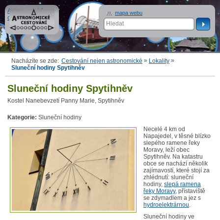
Astronomické
mapa webu
cestování
»
»
Nacházíte se zde:
Cestování nejen astronomické
Lokality
Sluneční hodiny Spytihněv
Sluneční hodiny Spytihněv
Kostel Nanebevzetí Panny Marie, Spytihněv
Kategorie:
Sluneční hodiny
Necelé 4 km od
Napajedel, v těsné blízko
slepého ramene řeky
Moravy, leží obec
Spytihněv. Na katastru
obce se nachází několik
zajímavostí, které stojí za
zhlédnutí: sluneční
hodiny,
slepá ramena
řeky Moravy
, přístaviště
se zdymadlem a jez s
hydroelektrárnou
.
Sluneční hodiny ve