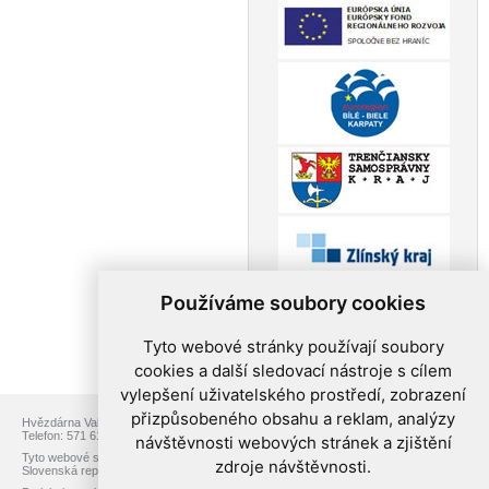
Používáme soubory cookies
Tyto webové stránky používají soubory
cookies a další sledovací nástroje s cílem
vylepšení uživatelského prostředí, zobrazení
přizpůsobeného obsahu a reklam, analýzy
Hvězdárna Valašské Meziříčí, p.o., Vsetínská 78, 757 01 Valašské Meziříčí
Telefon: 571 611 928, Web:
www.astrovm.cz
, E-mail:
info@astrovm.cz
návštěvnosti webových stránek a zjištění
Tyto webové stránky jsou vytvořeny v rámci projektu přeshraniční spolupráce
zdroje návštěvnosti.
Slovenská republika – Česká republika s názvem Astronomické cestování.