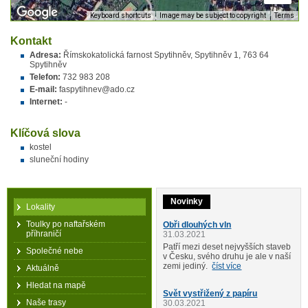
Keyboard shortcuts
Image may be subject to copyright
Terms
Kontakt
Adresa:
Římskokatolická farnost Spytihněv,
Spytihněv 1
,
763 64
Spytihněv
Telefon:
732 983 208
E-mail:
faspytihnev@ado.cz
Internet:
-
Klíčová slova
kostel
sluneční hodiny
Novinky
Lokality
Toulky po naftařském
Obři dlouhých vln
příhraničí
31.03.2021
Patří mezi deset nejvyšších staveb
Společné nebe
v Česku, svého druhu je ale v naší
zemi jediný.
číst více
Aktuálně
Hledat na mapě
Svět vystřižený z papíru
Naše trasy
30.03.2021