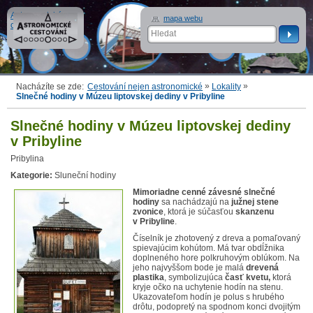
Astronomické
mapa webu
cestování
»
»
Nacházíte se zde:
Cestování nejen astronomické
Lokality
Slnečné hodiny v Múzeu liptovskej dediny v Pribyline
Slnečné hodiny v Múzeu liptovskej dediny
v Pribyline
Pribylina
Kategorie:
Sluneční hodiny
Mimoriadne cenné závesné slnečné
hodiny
sa nachádzajú na
južnej stene
zvonice
, ktorá je súčasťou
skanzenu
v Pribyline
.
Číselník je zhotovený z dreva a pomaľovaný
spievajúcim kohútom. Má tvar obdĺžnika
doplneného hore polkruhovým oblúkom. Na
jeho najvyššom bode je malá
drevená
plastika
, symbolizujúca
časť kvetu,
ktorá
kryje očko na uchytenie hodín na stenu.
Ukazovateľom hodín je polus s hrubého
drôtu, podopretý na spodnom konci dvojitým