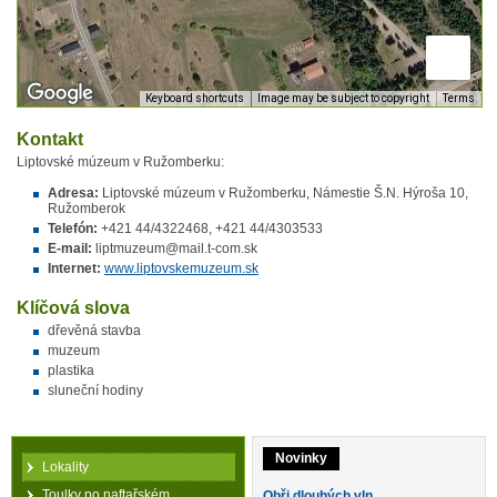
Keyboard shortcuts
Image may be subject to copyright
Terms
Kontakt
Liptovské múzeum v Ružomberku:
Adresa:
Liptovské múzeum v Ružomberku, Námestie Š.N. Hýroša 10,
Ružomberok
Telefón:
+421 44/4322468, +421 44/4303533
E-mail:
liptmuzeum@mail.t-com.sk
Internet:
www.liptovskemuzeum.sk
Klíčová slova
dřevěná stavba
muzeum
plastika
sluneční hodiny
Novinky
Lokality
Toulky po naftařském
Obři dlouhých vln