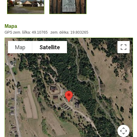
Mapa
GPS zem. šířka: 49.10765 zem. délka: 19.803265
Map
Satellite