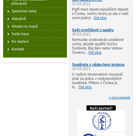
příhraničí
31.03.2021
Patří mezi deset nejvyšších staveb
Společné nebe
v Česku, svého druhu je ale v naší
zemi jediný.
číst více
Aktuálně
Hledat na mapě
Svět vystřižený z papíru
Naše trasy
30.03.2021
Nemusíte cestovat do vzdálené
Ke stažení
ciziny, abyste spatřili Sochu
Svobody, Big Ben nebo Velkou
Kontakt
čínskou...
číst více
Soutěska s nádechem pralesa
29.03.2021
U našich slovenských sousedů
platí za jednu z nejkrásnějších
soutěsek. Přitom z Česka je
to...
číst více
» více novinek
Naši partneři