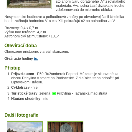
stojanom tvaru obráteného „V“ z rovnakého
materiálu. Východná časť držiaka je trochu
zdeformovaná do mierneho oblúka.
Nesymetrické hodinové a polhodinové značky po obvodovej časti číselníka
hodín začínajú hodnotou V. a cez XII. pokračujú až po polhodinu za V.
Rozmery: 0,4 x 0,7 m
Výška nad terénom: 4,2 m
Astronomický azimut steny: +13,5°
Otevírací doba
Obmezene prístupné, v areáli skanzenu.
Otváracie hodiny
tu:
Přístup
Príjazd autom
- E50 Ružomberok Poprad. Múzeum je situované za
obcou Pribylina v smere na Podbanské. Z diaľnice treba odbočiť pri
Liptovskom Hrádku.
Cyklotrasy
- nie
▣
Turistické trasy:
zelená
Pribylina - Tatranská magistrála
Náučné chodníky
- nie
Další fotografie