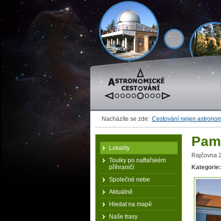
Astronomické cestování
Nacházíte se zde:
Cestování nejen astrono
Pam
Lokality
Rajčovna 2
Toulky po naftařském
příhraničí
Kategorie:
Společné nebe
Aktuálně
Hledat na mapě
Naše trasy