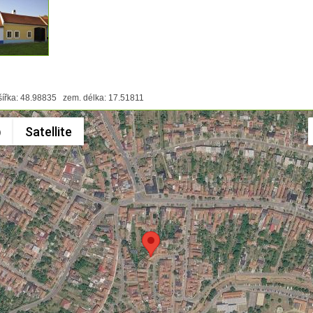
ířka: 48.98835 zem. délka: 17.51811
p
Satellite