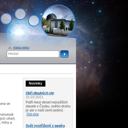
mapa webu
Novinky
Obři dlouhých vln
31.03.2021
Patří mezi deset nejvyšších
ovna ve
staveb v Česku, svého druhu
je ale v naší zemi jediný.
číst více
minulosti
ých cihel)
, hlíny a
Svět vystřižený z papíru