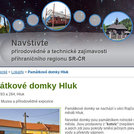
»
»
mické
Lokality
Památkové domky Hluk
átkové domky Hluk
83 a 284, Hluk
Muzea a přírodovědné expozice
Památkové domky se nachází v ulici Rajč
městě Hluk.
Nevelké domky jsou památníkem rolnické 
města. Jsou postaveny z "
kotvic
" (nepálen
a jejich zdi jsou pokryty směsí ječných plev
vody a překryty vápnem.