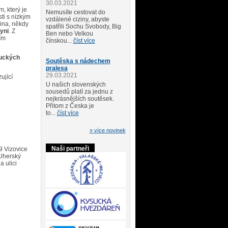
30.03.2021
, který je
Nemusíte cestovat do
ti s nízkým
vzdálené ciziny, abyste
dina, někdy
spatřili Sochu Svobody, Big
yni
. Z
Ben nebo Velkou
ím
čínskou...
číst více
uckých
Soutěska s nádechem
pralesa
29.03.2021
ující
U našich slovenských
sousedů platí za jednu z
nejkrásnějších soutěsek.
Přitom z Česka je
to...
číst více
» více novinek
Naši partneři
49 Vizovice
 Uherský
a ulici