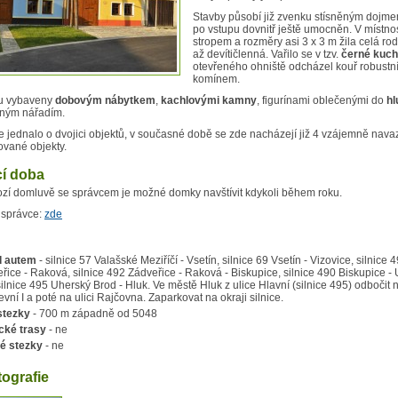
Stavby působí již zvenku stísněným dojmem
po vstupu dovnitř ještě umocněn. V místnos
stropem a rozměry asi 3 x 3 m žila celá ro
až devítičlenná. Vařilo se v tzv.
černé kuch
otevřeného ohniště odcházel kouř robustn
komínem.
u vybaveny
dobovým nábytkem
,
kachlovými kamny
, figurínami oblečenými do
hl
ným nářadím.
 jednalo o dvojici objektů, v současné době se zde nacházejí již 4 vzájemně navaz
ované objekty.
cí doba
zí domluvě se správcem je možné domky navštívit kdykoli během roku.
 správce:
zde
d autem
- silnice 57 Valašské Meziříčí - Vsetín, silnice 69 Vsetín - Vizovice, silnice 
eřice - Raková, silnice 492 Zádveřice - Raková - Biskupice, silnice 490 Biskupice -
ilnice 495 Uherský Brod - Hluk. Ve městě Hluk z ulice Hlavní (silnice 495) odbočit n
vní I a poté na ulici Rajčovna. Zaparkovat na okraji silnice.
stezky
- 700 m západně od 5048
ické trasy
- ne
é stezky
- ne
tografie