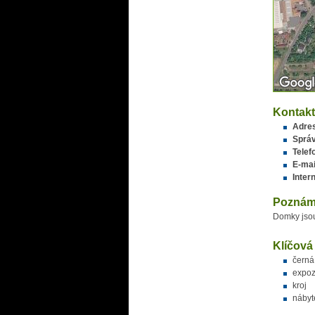
Kontakt
Adre
Správ
Telef
E-mai
Inter
Poznám
Domky jso
Klíčová
černá
expoz
kroj
nábyt