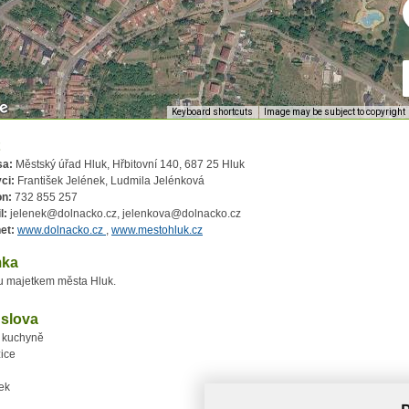
Keyboard shortcuts
Image may be subject to copyright
sa:
Městský úřad Hluk, Hřbitovní 140, 687 25 Hluk
ci:
František Jelének, Ludmila Jelénková
on:
732 855 257
l:
jelenek@dolnacko.cz, jelenkova@dolnacko.cz
net:
www.dolnacko.cz
,
www.mestohluk.cz
ka
u majetkem města Hluk.
 slova
 kuchyně
ice
ek