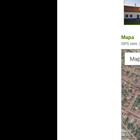
Mapa
GPS zem. š
Ma