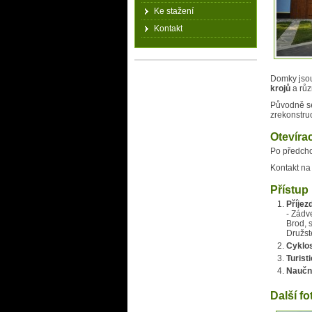
Ke stažení
Kontakt
Domky jso
krojů
a růz
Původně se
zrekonstru
Otevíra
Po předcho
Kontakt na
Přístup
Příjez
- Zádv
Brod, s
Družste
Cyklo
Turist
Naučn
Další fo