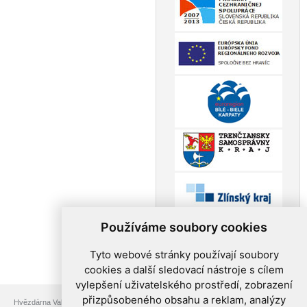
Používáme soubory cookies
Tyto webové stránky používají soubory
cookies a další sledovací nástroje s cílem
vylepšení uživatelského prostředí, zobrazení
přizpůsobeného obsahu a reklam, analýzy
Hvězdárna Valašské Meziříčí, p.o., Vsetínská 78, 757 01 Valašské Meziříčí