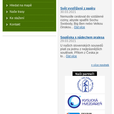
Hledat na mapě
Svět vystřižený z papíru
Naše trasy
30.03.2021
Nemusíte cestovat do vzdálené
Ke stažení
ciziny, abyste spatřili Sochu
Svobody, Big Ben nebo Velkou
Kontakt
čínskou...
číst více
Soutěska s nádechem pralesa
29.03.2021
U našich slovenských sousedů
platí za jednu z nejkrásnějších
soutěsek. Přitom z Česka je
to...
číst více
» více novinek
Naši partneři