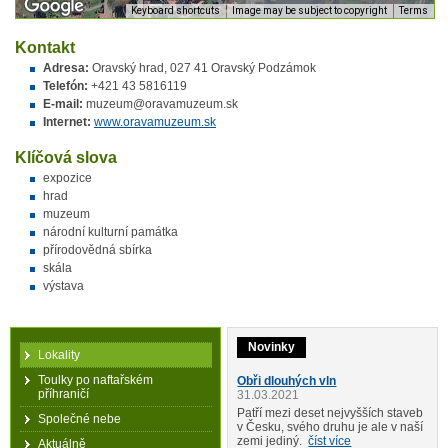
Keyboard shortcuts
Image may be subject to copyright
Terms
Kontakt
Adresa:
Oravský hrad, 027 41 Oravský Podzámok
Telefón:
+421 43 5816119
E-mail:
muzeum@oravamuzeum.sk
Internet:
www.oravamuzeum.sk
Klíčová slova
expozice
hrad
muzeum
národní kulturní památka
přírodovědná sbírka
skála
výstava
Novinky
Lokality
Toulky po naftařském
Obři dlouhých vln
příhraničí
31.03.2021
Patří mezi deset nejvyšších staveb
Společné nebe
v Česku, svého druhu je ale v naší
zemi jediný.
číst více
Aktuálně