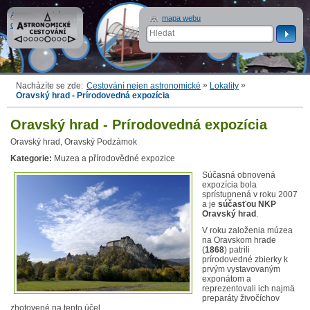
Astronomické
mapa webu
cestování
»
»
Nacházíte se zde:
Cestování nejen astronomické
Lokality
Oravský hrad - Prírodovedná expozícia
Oravský hrad - Prírodovedná expozícia
Oravský hrad, Oravský Podzámok
Kategorie:
Muzea a přírodovědné expozice
Súčasná obnovená
expozícia bola
sprístupnená v roku 2007
a je
súčasťou NKP
Oravský hrad
.
V roku založenia múzea
na Oravskom hrade
(
186
8
) patrili
prírodovedné zbierky k
prvým vystavovaným
exponátom a
reprezentovali ich najmä
preparáty živočíchov
zhotovené na tento účel.