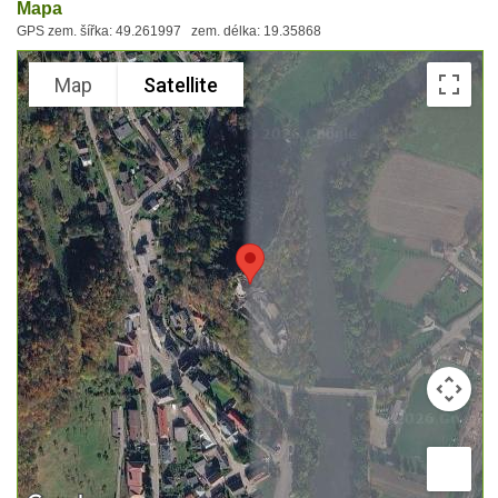
Mapa
GPS zem. šířka: 49.261997 zem. délka: 19.35868
Map
Satellite