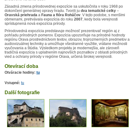
Zásadná zmena prírodovednej expozície sa uskutočnila v roku 1968 po
dokončení generálnej opravy hradu. Tvorili ju
dva tematické celky
–
Oravská priehrada
a
Fauna a flóra Roháčov
. V tejto podobe, s menšími
obmenami, pretrvávala expozícia do roku
2007
, kedy bola verejnosti
sprístupnená nová expozícia prírody.
Prírodovedná expozícia predstavuje možnosť prezentovať región aj z
pohľadu prírodných pomerov. Expozícia upozorňuje na prírodné hodnoty
regiónu Orava prostredníctvom textov, obrazov, trojrozmerných predmetov a
audiovizuálnej techniky a umožňuje všestranné využitie, vrátane možnosti
vyučovania a štúdia. Výsledkom projektu je modernejšia, ale zároveň
tradičná expozícia s uplatnením najnovších poznatkov z oblasti prírodných
vied a ochrany prírody v regióne Orava, určená širokej verejnosti.
Otevírací doba
Otváracie hodiny:
tu
Vstupné:
tu
Další fotografie