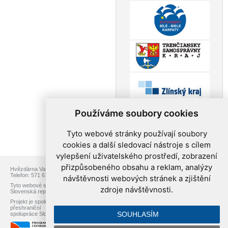
Používáme soubory cookies
Tyto webové stránky používají soubory
cookies a další sledovací nástroje s cílem
vylepšení uživatelského prostředí, zobrazení
přizpůsobeného obsahu a reklam, analýzy
Hvězdárna Valašské Meziříčí, p.o., Vsetínská 78, 757 01 Valašské Meziříčí
Telefon: 571 611 928, Web:
www.astrovm.cz
, E-mail:
info@astrovm.cz
návštěvnosti webových stránek a zjištění
Tyto webové stránky jsou vytvořeny v rámci projektu přeshraniční spolupráce
zdroje návštěvnosti.
Slovenská republika – Česká republika s názvem Astronomické cestování.
Projekt je spolufinancován z Fondu Mikroprojektů Operačního programu
přeshraniční
SOUHLASÍM
spolupráce Slovenská republika – Česká republika 2007–2013