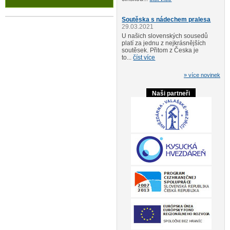
Soutěska s nádechem pralesa
29.03.2021
U našich slovenských sousedů
platí za jednu z nejkrásnějších
soutěsek. Přitom z Česka je
to...
číst více
» více novinek
Naši partneři