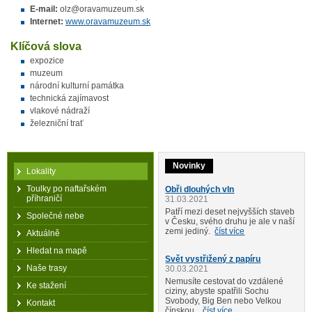
E-mail:
olz@oravamuzeum.sk
Internet:
www.oravamuzeum.sk
Klíčová slova
expozice
muzeum
národní kulturní památka
technická zajímavost
vlakové nádraží
železniční trať
Novinky
Lokality
Toulky po naftařském
Obři dlouhých vln
příhraničí
31.03.2021
Patří mezi deset nejvyšších staveb
Společné nebe
v Česku, svého druhu je ale v naší
zemi jediný.
číst více
Aktuálně
Hledat na mapě
Svět vystřižený z papíru
Naše trasy
30.03.2021
Nemusíte cestovat do vzdálené
Ke stažení
ciziny, abyste spatřili Sochu
Svobody, Big Ben nebo Velkou
Kontakt
čínskou...
číst více