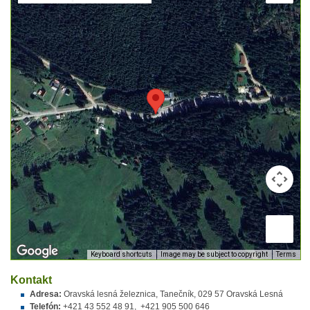
Keyboard shortcuts
Image may be subject to copyright
Terms
Kontakt
Adresa:
Oravská lesná železnica, Tanečník, 029 57 Oravská Lesná
Telefón
:
+421 43 552 48 91, +421 905 500 646