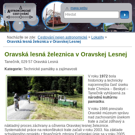
Astronomické
mapa webu
cestování
»
»
Nacházíte se zde:
Cestování nejen astronomické
Lokality
Oravská lesná železnica v Oravskej Lesnej
Oravská lesná železnica v Oravskej Lesnej
Tanečník, 029 57 Oravská Lesná
Kategorie:
Technické památky a zajímavosti
V roku
1972
bola
historicky a technicky
najcennejšia časť úseku
trate Chmúra – Beskyd –
Tanečník vyhlásená za
národnú kultúrnu
pamiatku
.
V roku 1986 prevzalo
Oravské múzeum správu
nad zachovaným úsekom
trate a začal zdĺhavý a
nákladný proces záchrany a oživenia Oravskej lesnej železnice.
Systematické práce na rekonštrukcii trate začali v roku 2003. Na základe
schváleného projektu z finančných zdrojov Európskej únie sa v roku 2005