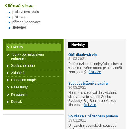
Klíčová slova
pískovcová skála
pískovec
přírodní rezervace
slepenec
Novinky
Lokality
Toulky po naftařském
Obři dlouhých vln
příhraničí
31.03.2021
Patří mezi deset nejvyšších staveb
Společné nebe
v Česku, svého druhu je ale v naší
zemi jediný.
číst více
Aktuálně
Hledat na mapě
Svět vystřižený z papíru
Naše trasy
30.03.2021
Nemusíte cestovat do vzdálené
Ke stažení
ciziny, abyste spatřili Sochu
Svobody, Big Ben nebo Velkou
Kontakt
čínskou...
číst více
Soutěska s nádechem pralesa
29.03.2021
U našich slovenských sousedů