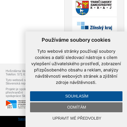
Používáme soubory cookies
Tyto webové stránky používají soubory
cookies a další sledovací nástroje s cílem
vylepšení uživatelského prostředí, zobrazení
přizpůsobeného obsahu a reklam, analýzy
Hvězdárna Valašské Meziříčí, p.o., Vsetínská 78, 757 01 Valašské Meziříčí
Telefon: 571 611 928, Web:
www.astrovm.cz
, E-mail:
info@astrovm.cz
návštěvnosti webových stránek a zjištění
Tyto webové stránky jsou vytvořeny v rámci projektu přeshraniční spolupráce
zdroje návštěvnosti.
Slovenská republika – Česká republika s názvem Astronomické cestování.
Projekt je spolufinancován z Fondu Mikroprojektů Operačního programu
přeshraniční
SOUHLASÍM
spolupráce Slovenská republika – Česká republika 2007–2013
ODMÍTÁM
UPRAVIT MÉ PŘEDVOLBY
Nastavení cookies
| Vyrobil:
WebConsult.cz
– redakční systém
Ibis CMS