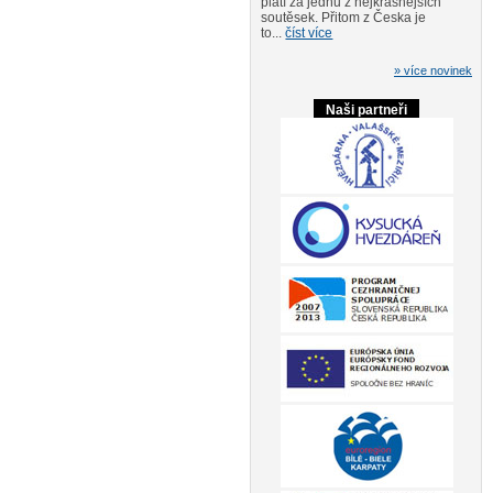
platí za jednu z nejkrásnějších
soutěsek. Přitom z Česka je
to...
číst více
» více novinek
Naši partneři