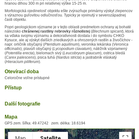
hranou dlhou 300 m pri relatívnej výške 15-25 m.
Morfologická ojedinelosť objektu ešte zvýrazňuje primárny výskyt zlepencov
s výraznou guľovitou odlučnosťou. Typicky je vyvinutý v severozápadnej
časti objektu.
Popri geologickom význame je v tejto oblasti predmetom ochrany aj bohaté
nálezisko
chránenej rastliny rebrovky rôznolistej
(
B
lechnum spicant
), ktorá
sa vďaka svojmu významu a dekoratívnosti dostala i do symbolu CHKO
Kysuce, ale aj výskyt ďalších zriedkavých a ohrozených rastlín a živočíchov -
napr. orličník obyčajný (
Pteridium aquilinum
), veronika lekárska (
Veronica
officinalis
), plavúň obyčajný (
Lycopodium clavatum
), nátržník vzpriamený
(
Potentilla erecta
), bielomach sivý (
Leucobryum glaucum
), ostrica bledá
(
Carex palescens
), psica tuhá (
Nardus stricta
) a jastrabník vláskatý
(
Hieracium piliferum
).
Otevírací doba
Celoročne voľne prístupné
Přístup
Další fotografie
Mapa
GPS zem. šířka: 49.47242 zem. délka: 18.6194
Map
Satellite