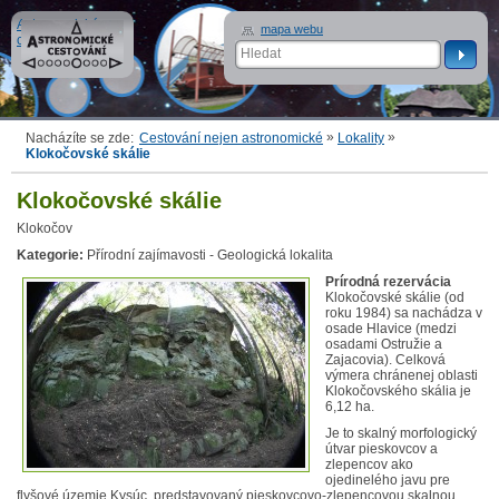
Astronomické
mapa webu
cestování
»
»
Nacházíte se zde:
Cestování nejen astronomické
Lokality
Klokočovské skálie
Klokočovské skálie
Klokočov
Kategorie:
Přírodní zajímavosti - Geologická lokalita
Prírodná rezervácia
Klokočovské skálie (od
roku 1984) sa nachádza v
osade Hlavice (medzi
osadami Ostružie a
Zajacovia). Celková
výmera chránenej oblasti
Klokočovského skália je
6,12 ha.
Je to skalný morfologický
útvar pieskovcov a
zlepencov ako
ojedinelého javu pre
flyšové územie Kysúc, predstavovaný pieskovcovo-zlepencovou skalnou