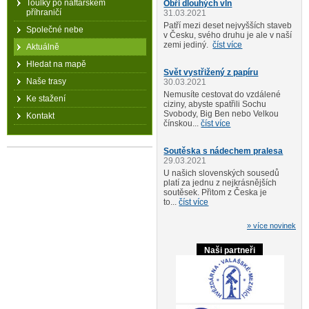
Toulky po naftařském
Obři dlouhých vln
příhraničí
31.03.2021
Patří mezi deset nejvyšších staveb
Společné nebe
v Česku, svého druhu je ale v naší
zemi jediný.
číst více
Aktuálně
Hledat na mapě
Svět vystřižený z papíru
Naše trasy
30.03.2021
Nemusíte cestovat do vzdálené
Ke stažení
ciziny, abyste spatřili Sochu
Svobody, Big Ben nebo Velkou
Kontakt
čínskou...
číst více
Soutěska s nádechem pralesa
29.03.2021
U našich slovenských sousedů
platí za jednu z nejkrásnějších
soutěsek. Přitom z Česka je
to...
číst více
» více novinek
Naši partneři