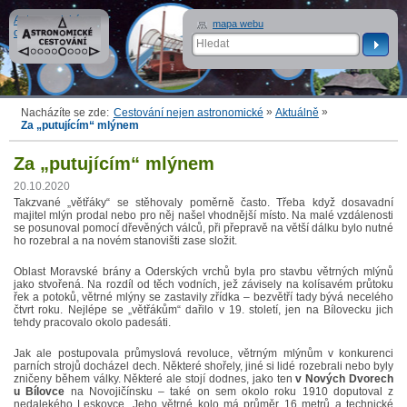
Astronomické
mapa webu
cestování
»
»
Nacházíte se zde:
Cestování nejen astronomické
Aktuálně
Za „putujícím“ mlýnem
Za „putujícím“ mlýnem
20.10.2020
Takzvané „větřáky“ se stěhovaly poměrně často. Třeba když dosavadní
majitel mlýn prodal nebo pro něj našel vhodnější místo. Na malé vzdálenosti
se posunoval pomocí dřevěných válců, při přepravě na větší dálku bylo nutné
ho rozebral a na novém stanovišti zase složit.
Oblast Moravské brány a Oderských vrchů byla pro stavbu větrných mlýnů
jako stvořená. Na rozdíl od těch vodních, jež závisely na kolísavém průtoku
řek a potoků, větrné mlýny se zastavily zřídka – bezvětří tady bývá necelého
čtvrt roku. Nejlépe se „větřákům“ dařilo v 19. století, jen na Bílovecku jich
tehdy pracovalo okolo padesáti.
Jak ale postupovala průmyslová revoluce, větrným mlýnům v konkurenci
parních strojů docházel dech. Některé shořely, jiné si lidé rozebrali nebo byly
zničeny během války. Některé ale stojí dodnes, jako ten
v Nových Dvorech
u Bílovce
na Novojičínsku – také on sem okolo roku 1910 doputoval z
nedalekého Leskovce. Jeho větrné kolo má průměr 16 metrů a technické