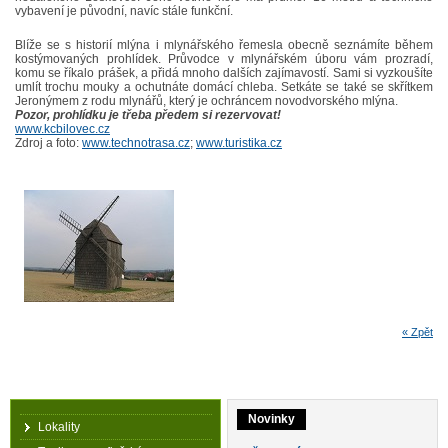
vybavení je původní, navíc stále funkční.
Blíže se s historií mlýna i mlynářského řemesla obecně seznámíte během
kostýmovaných prohlídek. Průvodce v mlynářském úboru vám prozradí,
komu se říkalo prášek, a přidá mnoho dalších zajímavostí. Sami si vyzkoušíte
umlít trochu mouky a ochutnáte domácí chleba. Setkáte se také se skřítkem
Jeronýmem z rodu mlynářů, který je ochráncem novodvorského mlýna.
Pozor, prohlídku je třeba předem si rezervovat!
www.kcbilovec.cz
Zdroj a foto:
www.technotrasa.cz
;
www.turistika.cz
« Zpět
Novinky
Lokality