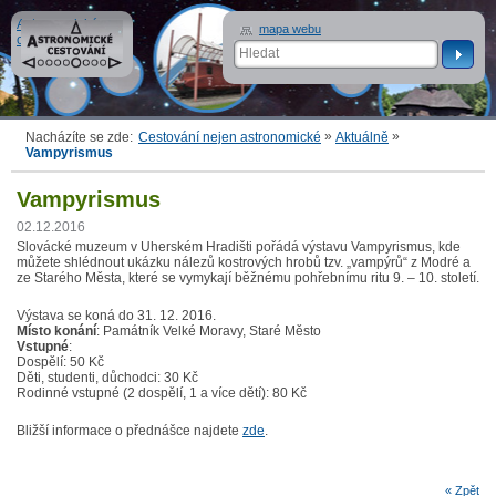
Astronomické
mapa webu
cestování
»
»
Nacházíte se zde:
Cestování nejen astronomické
Aktuálně
Vampyrismus
Vampyrismus
02.12.2016
Slovácké muzeum v Uherském Hradišti pořádá výstavu Vampyrismus, kde
můžete shlédnout ukázku nálezů kostrových hrobů tzv. „vampýrů“ z Modré a
ze Starého Města, které se vymykají běžnému pohřebnímu ritu 9. – 10. století.
Výstava se koná do 31. 12. 2016.
Místo konání
: Památník Velké Moravy, Staré Město
Vstupné
:
Dospělí: 50 Kč
Děti, studenti, důchodci: 30 Kč
Rodinné vstupné (2 dospělí, 1 a více dětí): 80 Kč
Bližší informace o přednášce najdete
zde
.
« Zpět