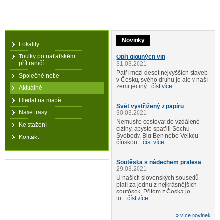
Novinky
Lokality
Toulky po naftařském
Obři dlouhých vln
příhraničí
31.03.2021
Patří mezi deset nejvyšších staveb
Společné nebe
v Česku, svého druhu je ale v naší
zemi jediný.
číst více
Aktuálně
Hledat na mapě
Svět vystřižený z papíru
Naše trasy
30.03.2021
Nemusíte cestovat do vzdálené
Ke stažení
ciziny, abyste spatřili Sochu
Svobody, Big Ben nebo Velkou
Kontakt
čínskou...
číst více
Soutěska s nádechem pralesa
29.03.2021
U našich slovenských sousedů
platí za jednu z nejkrásnějších
soutěsek. Přitom z Česka je
to...
číst více
» více novinek