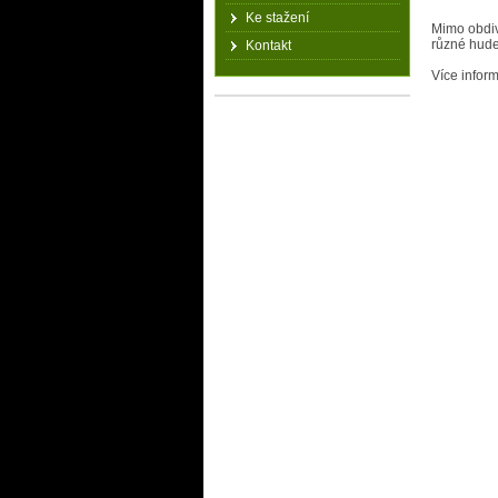
Ke stažení
Mimo obdiv
různé hude
Kontakt
Více infor