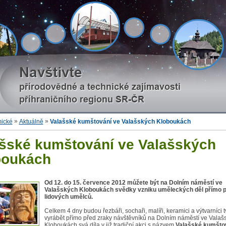
»
»
mické
Aktuálně
Valašské kumštování ve Valašských Kloboukách
šské kumštování ve Valašských
boukách
2
Od 12. do 15. července 2012 můžete být na Dolním náměstí ve
Valašských Kloboukách svědky vzniku uměleckých děl přímo 
lidových umělců.
Celkem 4 dny budou řezbáři, sochaři, malíři, keramici a výtvarníci tv
vyrábět přímo před zraky návštěvníků na Dolním náměstí ve Valaš
Kloboukách svá díla v již tradiční akci s názvem
Valašské kumšto