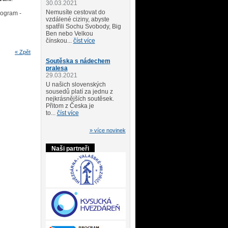
30.03.2021
Nemusíte cestovat do
rogram -
vzdálené ciziny, abyste
spatřili Sochu Svobody, Big
Ben nebo Velkou
čínskou...
číst více
« Zpět
Soutěska s nádechem
pralesa
29.03.2021
U našich slovenských
sousedů platí za jednu z
nejkrásnějších soutěsek.
Přitom z Česka je
to...
číst více
» více novinek
Naši partneři