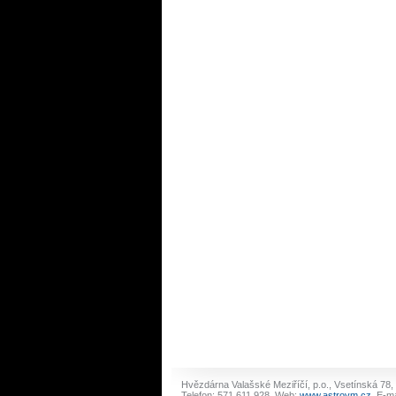
Hvězdárna Valašské Meziříčí, p.o., Vsetínská 78,
Telefon: 571 611 928, Web:
www.astrovm.cz
, E-ma