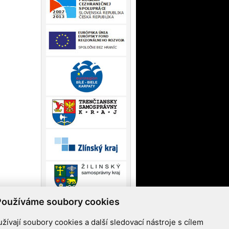
Používáme soubory cookies
ívají soubory cookies a další sledovací nástroje s cílem
ndu Mikroprojektů Operačního programu