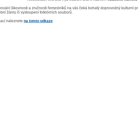
ování šikovnosti a zručnosti řemeslníků na vás čeká bohatý doprovodný kulturní p
bní žánry či vystoupení folklórních souborů.
mací naleznete
na tomto odkaze
.