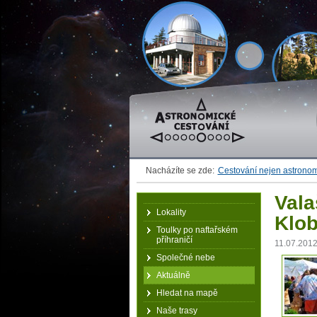
Astronomické cestování
Nacházíte se zde:
Cestování nejen astrono
Vala
Lokality
Klo
Toulky po naftařském
příhraničí
11.07.201
Společné nebe
Aktuálně
Hledat na mapě
Naše trasy