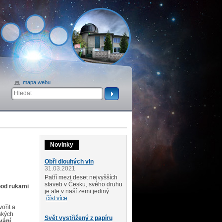
mapa webu
Novinky
Obři dlouhých vln
31.03.2021
Patří mezi deset nejvyšších
staveb v Česku, svého druhu
pod rukami
je ale v naší zemi jediný.
číst více
ořit a
ských
Svět vystřižený z papíru
vání
.