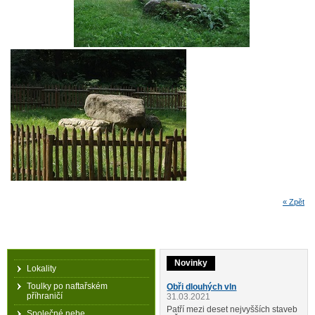
« Zpět
Novinky
Lokality
Toulky po naftařském
Obři dlouhých vln
příhraničí
31.03.2021
Patří mezi deset nejvyšších staveb
Společné nebe