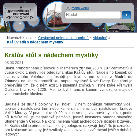
Astronomické
mapa webu
cestování
»
»
Nacházíte se zde:
Cestování nejen astronomické
Aktuálně
Králův stůl s nádechem mystiky
Králův stůl s nádechem mystiky
08.03.2021
Bloku hrubozrnného pískovce o rozměrech zhruba 263 x 187 centimetrů a
výšce okolo 1 metru lidé odedávna říkají
Králův stůl
. Najdete ho kousek od
staroslavného Velehradu, přesněji po levé straně silnice
z Modré do
Zdounek
na Uherskohradišťsku, naproti myslivně Nové Dvory. Populární je
především tím, že o něm existuje písemná zmínka v listině krále Přemysla
Otakara I. z roku 1228. Měl to být hraniční kámen vymezující majetek
velehradského kláštera.
Badatelé ze druhé poloviny 19. století v něm poněkud romanticky viděli
takzvaný nastolovací trůn nebo kámen, na němž byli nastolováni králové
Velké Moravy. V první polovině 20. století se objevila nová hypotéza, podle
níž Králův stůl je megalitická památka, jediná historická obdoba slavného
Stonehenge v Česku. Na konci milénia však archeologové dospěli k závěru,
že Králův stůl je přírodní útvar, který geologové nazývají „tory". To je označení
pro izolované kameny, jež vznikaly za intenzivního zvětrávání ještě v dobách
ledových.