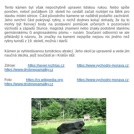
Tento kámen byl však nepochybně upraven lidskou rukou. Nebo spíše
poničen, neboť počátkem 19. století ho cestáři začali rozbíjet na štěrk pro
stavbu místní silnice. Část původního kamene se naštěstí podařilo zachránit.
Jeho svrchní část pokrývají rytiny, o nichž dodnes kolují dohady, že by to
mohly být fixovací body na postavení pomůcek určených k pozorování
východů a západů Slunce, magická znamení nebo znaky podobné starému
germánskému či anglosaskému písmu – runám. Současní odborníci se ale
přiklánějí k názoru, že značky na kameni nejspíše nejsou nic jiného než
rytiny turistů z 19. století, možná i starší.
Kámen je vyhledávanou turistickou atrakcí. Jeho okolí je upravené a vede jím
naučná stezka, jejíž součástí je i Králův stůl.
Zdroje:
https://sever.rozhlas.cz
;
https://www.vychodni-morava.cz
;
https://www.drobnepamatky.cz
Foto:
https://cs.wikipedia.org
;
https://www.vychodni-morava.cz
;
https://www.drobnepamatky.cz