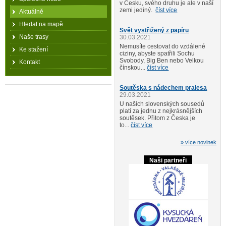
v Česku, svého druhu je ale v naší
zemi jediný.
číst více
Aktuálně
Hledat na mapě
Svět vystřižený z papíru
Naše trasy
30.03.2021
Nemusíte cestovat do vzdálené
Ke stažení
ciziny, abyste spatřili Sochu
Svobody, Big Ben nebo Velkou
Kontakt
čínskou...
číst více
Soutěska s nádechem pralesa
29.03.2021
U našich slovenských sousedů
platí za jednu z nejkrásnějších
soutěsek. Přitom z Česka je
to...
číst více
» více novinek
Naši partneři