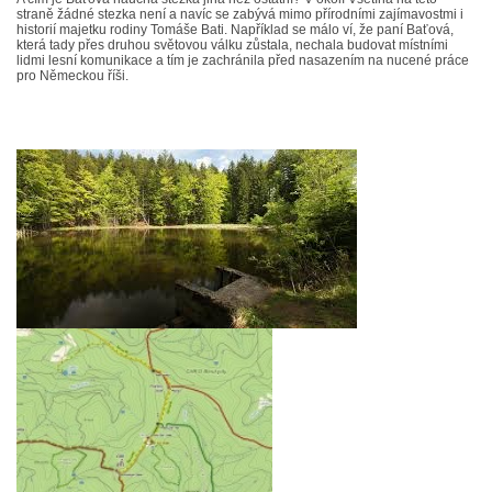
straně žádné stezka není a navíc se zabývá mimo přírodními zajímavostmi i
historií majetku rodiny Tomáše Bati. Například se málo ví, že paní Baťová,
která tady přes druhou světovou válku zůstala, nechala budovat místními
lidmi lesní komunikace a tím je zachránila před nasazením na nucené práce
pro Německou říši.