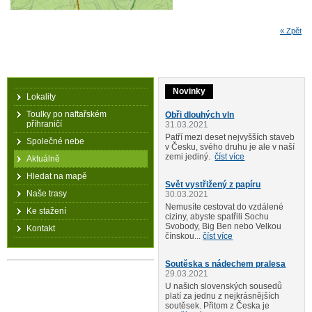
« Zpět
Novinky
Lokality
Toulky po naftařském
Obři dlouhých vln
příhraničí
31.03.2021
Patří mezi deset nejvyšších staveb
Společné nebe
v Česku, svého druhu je ale v naší
zemi jediný.
číst více
Aktuálně
Hledat na mapě
Svět vystřižený z papíru
Naše trasy
30.03.2021
Nemusíte cestovat do vzdálené
Ke stažení
ciziny, abyste spatřili Sochu
Svobody, Big Ben nebo Velkou
Kontakt
čínskou...
číst více
Soutěska s nádechem pralesa
29.03.2021
U našich slovenských sousedů
platí za jednu z nejkrásnějších
soutěsek. Přitom z Česka je