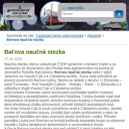
Astronomické
mapa webu
cestování
»
»
Nacházíte se zde:
Cestování nejen astronomické
Aktuálně
Baťova naučná stezka
Baťova naučná stezka
27.04.2020
Naučná stezka, kterou vybudoval ČSOP společně s městem Vsetín a ve
spolupráci se slovenskou obcí Pruské byla pojmenována na počest již
zesnulého Tomáše Bati juniora.
Baťova naučná stezka
vede z údolí
Jasenice na Vsacký Cáb a k Cábskému jezírku. Trasa vede převážně po
lesních pozemcích Baťovy rodiny. Stezka se skládá z okruhu: U Zbrojovky –
údolí Červenka – Pod Vsackým Cábem – Dolinky – Ranč – U Zbrojovky a z
odbočky k chatě Vsacký Cáb a Cábskému jezírku.
Údolí potoka Červenka nabízí dochované pozůstatky tradiční roubené
architektury a pasekářského osidlování Valašska. Cestou budete míjet dvě
maloplošná chráněná území: přírodní rezervaci Kutaný a Havlovský potok,
které představují zbytky přirozených, přírodě blízkých karpatských lesů.
Od chaty Vsacký Cáb je nově vyznačena cesta k Cábskému jezírku. Jezírko
vzniklo při rozsáhlém sesuvu, později bylo uměle prohloubeno a stalo se
postupně útočištěm pro řadu vzácných druhů živočichů i rostlin. Přírodní
památka Louka pod Rančem je bohatá květnatá karpatská louka na výslunné
lokalitě s řadou atraktivních teplomilných a suchomilných druhů.
A čím je Baťova naučná stezka jiná než ostatní? V okolí Vsetína na této