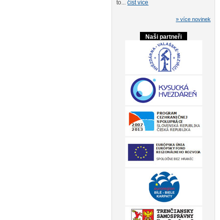
to...
číst více
» více novinek
Naši partneři